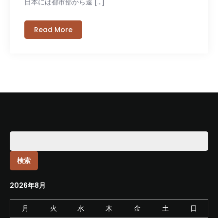
日本には都市部から遠 […]
Read More
検
索:
2026年8月
月
火
水
木
金
土
日