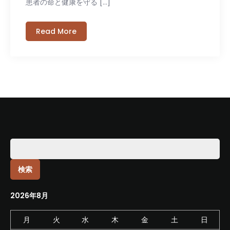
患者の命と健康を守る […]
Read More
検
索:
2026年8月
月
火
水
木
金
土
日